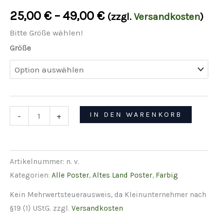
25,00
€
–
49,00
€
(zzgl.
Versandkosten
)
Bitte Größe wählen!
Größe
Poster
IN DEN WARENKORB
-
+
Jork
im
Alten
Artikelnummer:
n. v.
Land
Kategorien:
Alle Poster
,
Altes Land Poster
,
Farbig
Menge
Kein Mehrwertsteuerausweis, da Kleinunternehmer nach
§19 (1) UStG.
zzgl.
Versandkosten