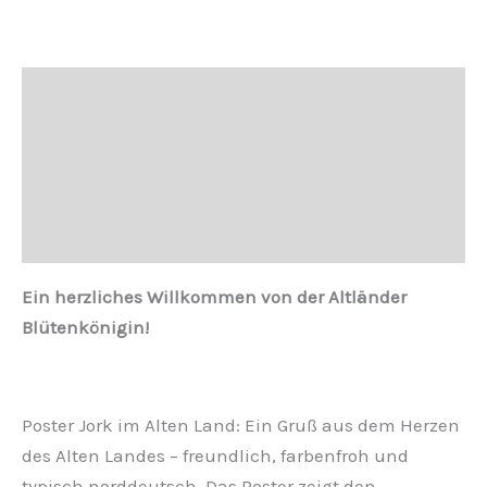
Beschreibung
Zusätzliche Informationen
Produktsicherheit
Rezensionen (0)
Ein herzliches Willkommen von der Altländer
Blütenkönigin!
Poster Jork im Alten Land: Ein Gruß aus dem Herzen
des Alten Landes – freundlich, farbenfroh und
typisch norddeutsch. Das Poster zeigt den