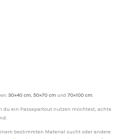
men:
30×40 cm
,
50×70 cm
und
70×100 cm
.
n du ein Passepartout nutzen möchtest, achte
nd.
einem bestimmten Material sucht oder andere