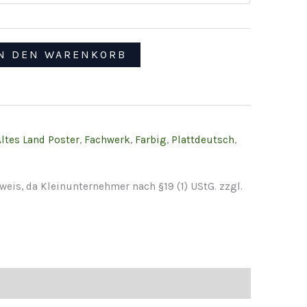
N DEN WARENKORB
Altes Land Poster
,
Fachwerk
,
Farbig
,
Plattdeutsch
,
eis, da Kleinunternehmer nach §19 (1) UStG.
zzgl.