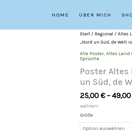
HOME
ÜBER MICH
SH
Start
/
Regional
/
Altes 
„Nord un Süd, de Welt is
Alle Poster
,
Altes Land 
Sprüche
Poster Alte
un Süd, de We
25,00
€
–
49,0
wählen!
Größe