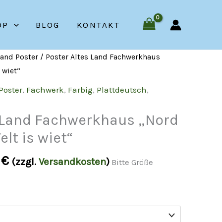
OP
BLOG
KONTAKT
Land Poster
/ Poster Altes Land Fachwerkhaus
 wiet“
Poster
,
Fachwerk
,
Farbig
,
Plattdeutsch
,
s Land Fachwerkhaus „Nord
lt is wiet“
0
€
(zzgl.
Versandkosten
)
Bitte Größe