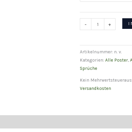
Poster
I
-
+
Altes
Land
Fachwerkhaus
Artikelnummer:
n. v.
"Nord
Kategorien:
Alle Poster
,
un
Sprüche
Süd,
de
Kein Mehrwertsteuerausw
Welt
Versandkosten
is
wiet"
Menge
Produktsicherheit
Rezensionen (0)