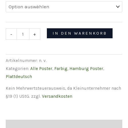
Hamburg
IN DEN WARENKORB
-
+
Speicherstadt
Poster
–
Artikelnummer:
n. v.
Minimalistische
Kategorien:
Alle Poster
,
Farbig
,
Hamburg Poster
,
Grafik
Plattdeutsch
des
Wasserschlosses
Kein Mehrwertsteuerausweis, da Kleinunternehmer nach
Menge
§19 (1) UStG.
zzgl.
Versandkosten
Beschreibung